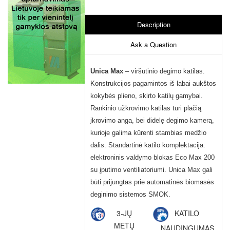
Description
Ask a Question
Unica Max
– viršutinio degimo katilas.
Konstrukcijos pagamintos iš labai aukštos
kokybės plieno, skirto katilų gamybai.
Rankinio užkrovimo katilas turi plačią
įkrovimo anga, bei didelę degimo kamerą,
kurioje galima kūrenti stambias medžio
dalis. Standartinė katilo komplektacija:
elektroninis valdymo blokas Eco Max 200
su įputimo ventiliatoriumi. Unica Max gali
būti prijungtas prie automatinės biomasės
deginimo sistemos SMOK.
3-JŲ
KATILO
METŲ
NAUDINGUMAS